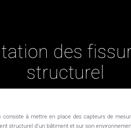
ACCUEIL
PRESTATIONS
MOYENS
ation des fissur
structurel
s consiste à mettre en place des capteurs de mesur
nt structurel d’un bâtiment et sur son environnemen