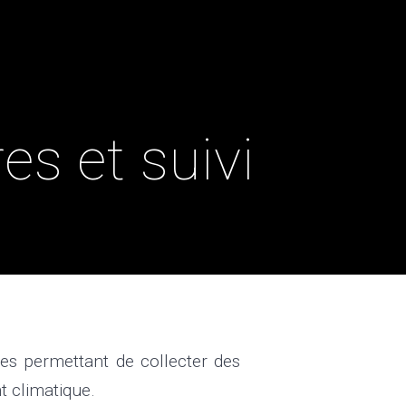
 TECHNIQUES
RÉFÉRENCES
CONTACT
es et suivi
es permettant de collecter des
t climatique.